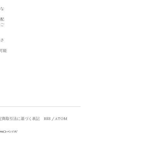
れな
日配
でご
否さ
信可能
定商取引法に基づく表記
RSS
/
ATOM