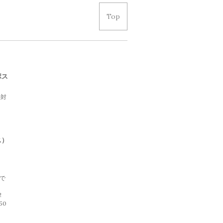
Top
ポス
の対
て
。
ス）
げで
律
50