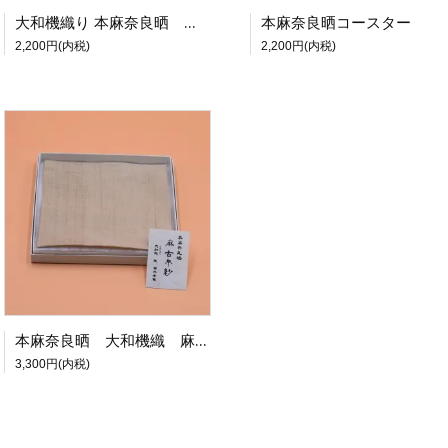
大和機織り 本麻奈良晒 御茶巾 〈裏千家〉
本麻奈良晒コースター
2,200円(内税)
2,200円(内税)
本麻奈良晒 大和機織 麻古帛紗
3,300円(内税)