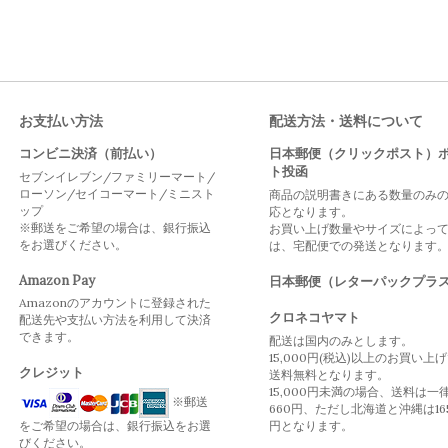
お支払い方法
配送方法・送料について
コンビニ決済（前払い）
日本郵便（クリックポスト）
ト投函
セブンイレブン/ファミリーマート/
ローソン/セイコーマート/ミニスト
商品の説明書きにある数量のみ
ップ
応となります。
※郵送をご希望の場合は、銀行振込
お買い上げ数量やサイズによっ
をお選びください。
は、宅配便での発送となります
Amazon Pay
日本郵便（レターパックプラ
Amazonのアカウントに登録された
クロネコヤマト
配送先や支払い方法を利用して決済
できます。
配送は国内のみとします。
15,000円(税込)以上のお買い上
クレジット
送料無料となります。
15,000円未満の場合、送料は一
※郵送
660円、ただし北海道と沖縄は16
をご希望の場合は、銀行振込をお選
円となります。
びください。