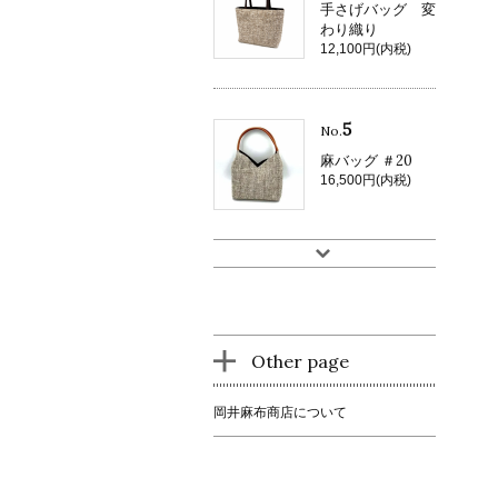
手さげバッグ 変
わり織り
12,100円(内税)
5
No.
麻バッグ ＃20
16,500円(内税)
Other page
岡井麻布商店について