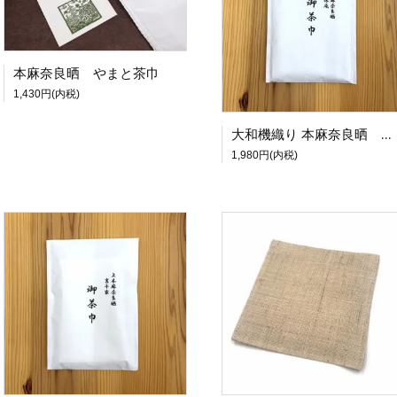
本麻奈良晒 やまと茶巾
1,430円(内税)
大和機織り 本麻奈良晒 御茶巾 〈官休庵〉
1,980円(内税)