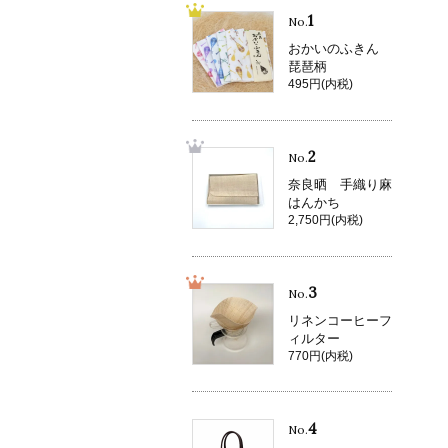
1
No.
おかいのふきん
琵琶柄
495円(内税)
2
No.
奈良晒 手織り麻
はんかち
2,750円(内税)
3
No.
リネンコーヒーフ
ィルター
770円(内税)
4
No.