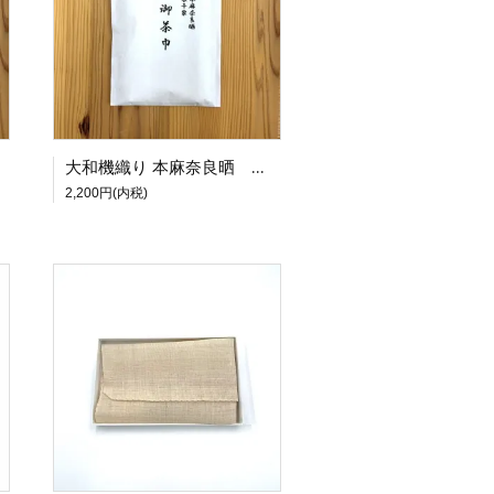
大和機織り 本麻奈良晒 御茶巾 〈表千家〉
2,200円(内税)