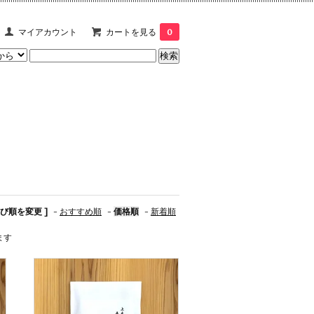
マイアカウント
カートを見る
0
並び順を変更 ]
-
おすすめ順
-
価格順
-
新着順
ます