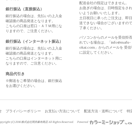
配送会社の指定はできません。
お急ぎの場合は、日時指定をさ
銀行振込（直接振込）
いようお願いいたします。
銀行振込の場合は、先払いの上入金
土日祝日に承ったご注文は、即
確認後の商品発送となります。
送できない場合がございますの
こちらの口座は窓口・ＡＴＭ用にな
了承ください。
りますので、ご注意ください。
パソコンからのメールを受信拒
銀行振込（インターネット振込）
れている場合は、「info@mafu-
okai.com」からのメールを 受
銀行振込の場合は、先払いの上入金
に設定してください。
確認後の商品発送となります。
こちらの口座はインターネット用に
なりますので、ご注意ください。
商品代引き
※郵送をご希望の場合は、銀行振込
をお選びください。
せ
プライバシーポリシー
お支払い方法について
配送方法・送料について
特
right (C) 2016 株式会社岡井麻布商店 All Rights Reserved.
Powered