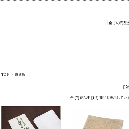
TOP
>
奈良晒
[ 
全 [7] 商品中 [1-7] 商品を表示してい