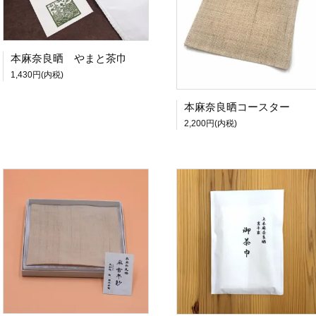
本麻奈良晒 やまと茶巾
1,430円(内税)
本麻奈良晒コースター
2,200円(内税)