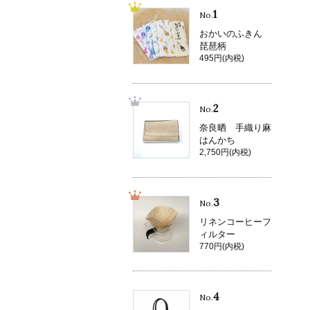
1
No.
おかいのふきん
琵琶柄
495円(内税)
2
No.
奈良晒 手織り麻
はんかち
2,750円(内税)
3
No.
リネンコーヒーフ
ィルター
770円(内税)
4
No.