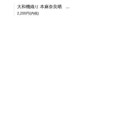
大和機織り 本麻奈良晒 御茶巾 〈表千家〉
2,200円(内税)