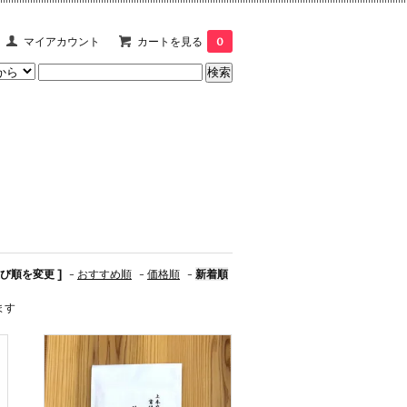
マイアカウント
カートを見る
0
並び順を変更 ]
-
おすすめ順
-
価格順
-
新着順
ます