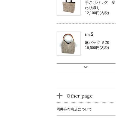
手さげバッグ 変
わり織り
12,100円(内税)
5
No.
麻バッグ ＃20
16,500円(内税)
Other page
岡井麻布商店について