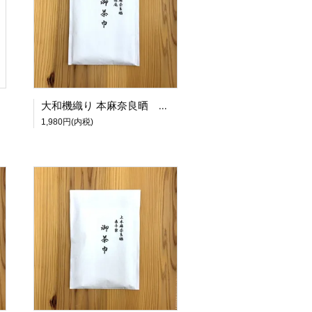
大和機織り 本麻奈良晒 御茶巾 〈官休庵〉
1,980円(内税)