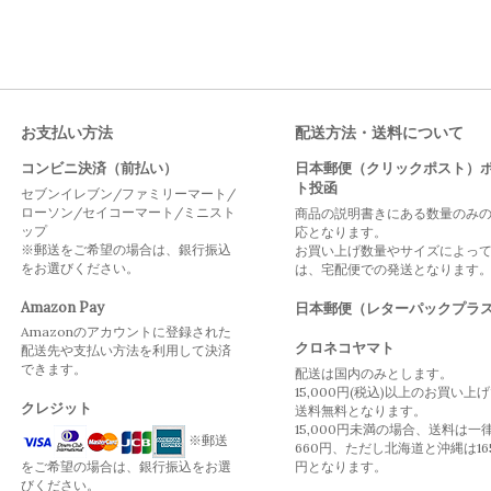
お支払い方法
配送方法・送料について
コンビニ決済（前払い）
日本郵便（クリックポスト）
ト投函
セブンイレブン/ファミリーマート/
ローソン/セイコーマート/ミニスト
商品の説明書きにある数量のみ
ップ
応となります。
※郵送をご希望の場合は、銀行振込
お買い上げ数量やサイズによっ
をお選びください。
は、宅配便での発送となります
Amazon Pay
日本郵便（レターパックプラ
Amazonのアカウントに登録された
クロネコヤマト
配送先や支払い方法を利用して決済
できます。
配送は国内のみとします。
15,000円(税込)以上のお買い上
クレジット
送料無料となります。
15,000円未満の場合、送料は一
※郵送
660円、ただし北海道と沖縄は16
をご希望の場合は、銀行振込をお選
円となります。
びください。