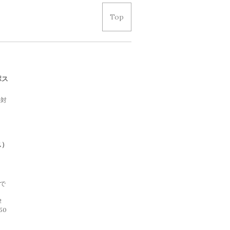
Top
ポス
の対
て
。
ス）
げで
律
50