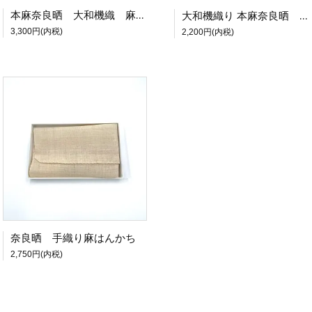
本麻奈良晒 大和機織 麻古帛紗
大和機織り 本麻奈良晒 御茶巾 〈裏千家〉
3,300円(内税)
2,200円(内税)
奈良晒 手織り麻はんかち
2,750円(内税)