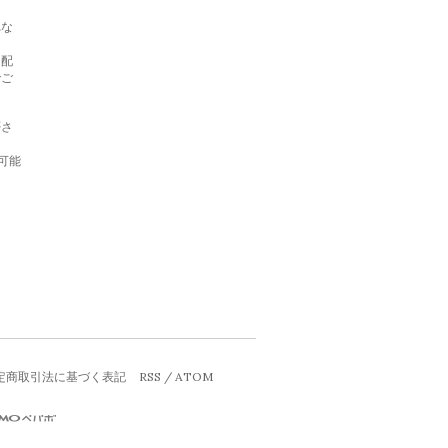
れな
日配
でご
否さ
信可能
定商取引法に基づく表記
RSS
/
ATOM