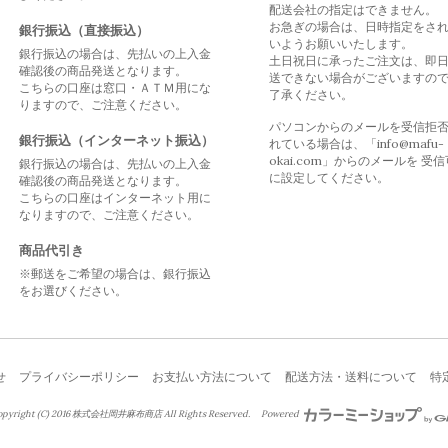
配送会社の指定はできません。
お急ぎの場合は、日時指定をさ
銀行振込（直接振込）
いようお願いいたします。
銀行振込の場合は、先払いの上入金
土日祝日に承ったご注文は、即
確認後の商品発送となります。
送できない場合がございますの
こちらの口座は窓口・ＡＴＭ用にな
了承ください。
りますので、ご注意ください。
パソコンからのメールを受信拒
銀行振込（インターネット振込）
れている場合は、「info@mafu-
okai.com」からのメールを 受
銀行振込の場合は、先払いの上入金
に設定してください。
確認後の商品発送となります。
こちらの口座はインターネット用に
なりますので、ご注意ください。
商品代引き
※郵送をご希望の場合は、銀行振込
をお選びください。
せ
プライバシーポリシー
お支払い方法について
配送方法・送料について
特
right (C) 2016 株式会社岡井麻布商店 All Rights Reserved.
Powered