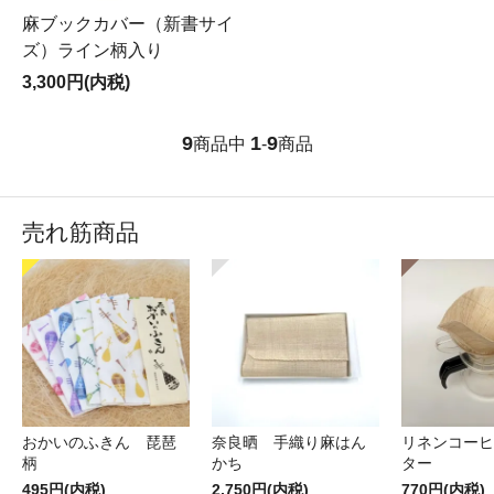
麻ブックカバー（新書サイ
ズ）ライン柄入り
3,300円(内税)
9
1
9
商品中
-
商品
売れ筋商品
おかいのふきん 琵琶
奈良晒 手織り麻はん
リネンコーヒ
柄
かち
ター
495円(内税)
2,750円(内税)
770円(内税)