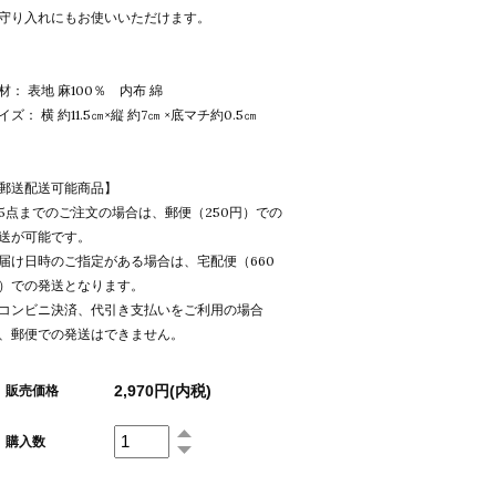
守り入れにもお使いいただけます。
材： 表地 麻100％ 内布 綿
イズ： 横 約11.5㎝×縦 約7㎝ ×底マチ約0.5㎝
郵送配送可能商品】
5点までのご注文の場合は、郵便（250円）での
送が可能です。
届け日時のご指定がある場合は、宅配便（660
）での発送となります。
コンビニ決済、代引き支払いをご利用の場合
、郵便での発送はできません。
2,970円(内税)
販売価格
購入数