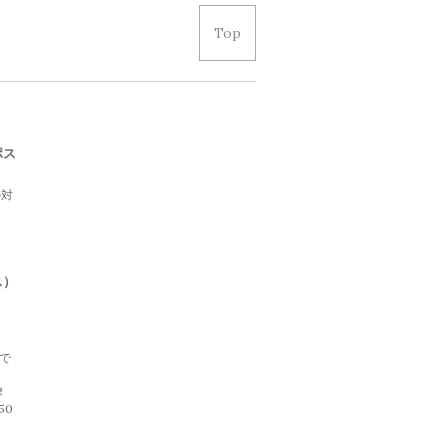
Top
ポス
の対
て
。
ス）
げで
律
50