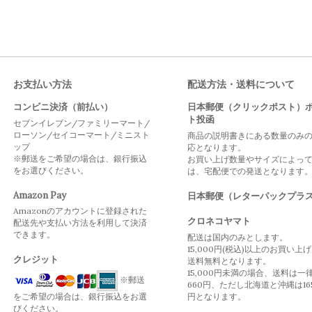
お支払い方法
配送方法・送料について
コンビニ決済（前払い）
日本郵便（クリックポスト）
ト投函
セブンイレブン/ファミリーマート/
ローソン/セイコーマート/ミニスト
商品の説明書きにある数量のみ
ップ
応となります。
※郵送をご希望の場合は、銀行振込
お買い上げ数量やサイズによっ
をお選びください。
は、宅配便での発送となります
Amazon Pay
日本郵便（レターパックプラ
Amazonのアカウントに登録された
クロネコヤマト
配送先や支払い方法を利用して決済
できます。
配送は国内のみとします。
15,000円(税込)以上のお買い上
クレジット
送料無料となります。
15,000円未満の場合、送料は一
※郵送
660円、ただし北海道と沖縄は16
をご希望の場合は、銀行振込をお選
円となります。
びください。