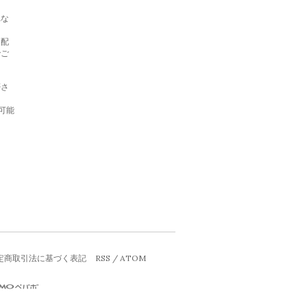
れな
日配
でご
否さ
信可能
定商取引法に基づく表記
RSS
/
ATOM