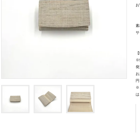
お
素
サ
【
※
発
お
円
※
は