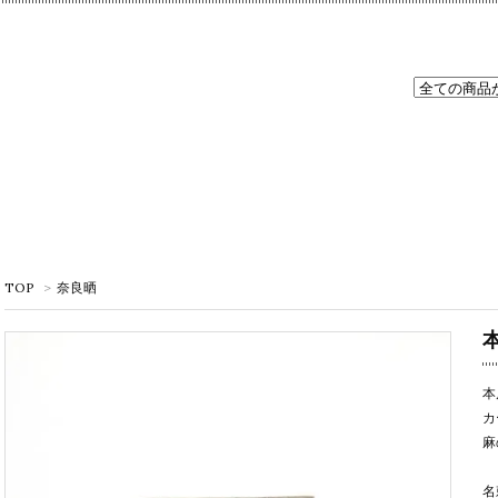
TOP
>
奈良晒
本
カ
麻
名