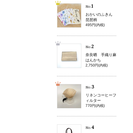
1
No.
おかいのふきん
琵琶柄
495円(内税)
2
No.
奈良晒 手織り麻
はんかち
2,750円(内税)
3
No.
リネンコーヒーフ
ィルター
770円(内税)
4
No.