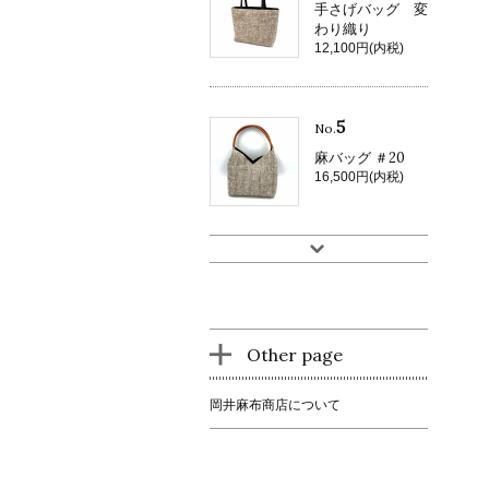
手さげバッグ 変
わり織り
12,100円(内税)
5
No.
麻バッグ ＃20
16,500円(内税)
Other page
岡井麻布商店について