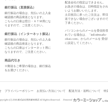
配送会社の指定はできません。
お急ぎの場合は、日時指定をさ
銀行振込（直接振込）
いようお願いいたします。
銀行振込の場合は、先払いの上入金
土日祝日に承ったご注文は、即
確認後の商品発送となります。
送できない場合がございますの
こちらの口座は窓口・ＡＴＭ用にな
了承ください。
りますので、ご注意ください。
パソコンからのメールを受信拒
銀行振込（インターネット振込）
れている場合は、「info@mafu-
okai.com」からのメールを 受
銀行振込の場合は、先払いの上入金
に設定してください。
確認後の商品発送となります。
こちらの口座はインターネット用に
なりますので、ご注意ください。
商品代引き
※郵送をご希望の場合は、銀行振込
をお選びください。
せ
プライバシーポリシー
お支払い方法について
配送方法・送料について
特
right (C) 2016 株式会社岡井麻布商店 All Rights Reserved.
Powered