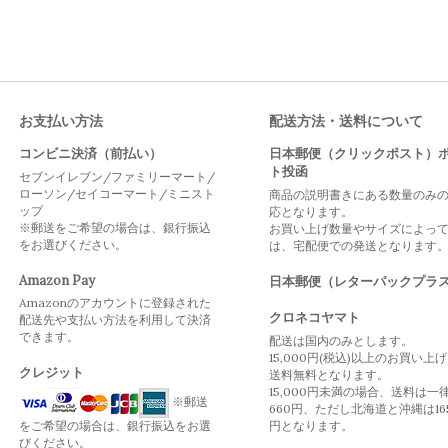
お支払い方法
配送方法・送料について
コンビニ決済（前払い）
日本郵便（クリックポスト）
ト投函
セブンイレブン/ファミリーマート/
ローソン/セイコーマート/ミニスト
商品の説明書きにある数量のみ
ップ
応となります。
※郵送をご希望の場合は、銀行振込
お買い上げ数量やサイズによっ
をお選びください。
は、宅配便での発送となります
Amazon Pay
日本郵便（レターパックプラ
Amazonのアカウントに登録された
クロネコヤマト
配送先や支払い方法を利用して決済
できます。
配送は国内のみとします。
15,000円(税込)以上のお買い上
クレジット
送料無料となります。
15,000円未満の場合、送料は一
※郵送
660円、ただし北海道と沖縄は16
をご希望の場合は、銀行振込をお選
円となります。
びください。