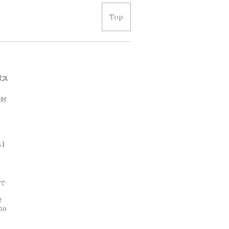
Top
ポス
の対
て
。
ス）
げで
律
50