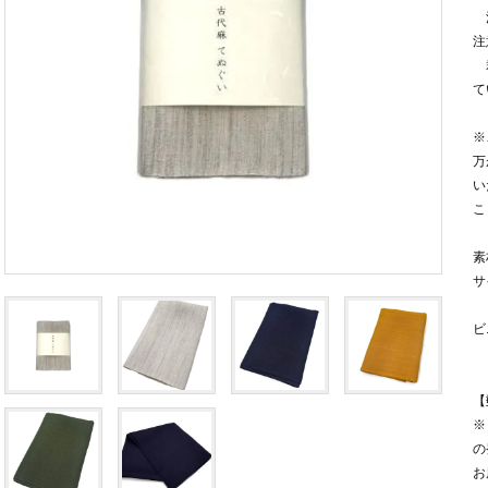
洗
注
裁
て
※
万
い
こ
素
サ
ビ
【
※
の
お