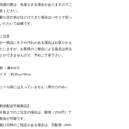
濯の際は、色落ちする場合がありますのでご
意ください。
ち目の糸がほどけてきた場合はハサミで切っ
いただいて結構です。
ご注意
が一商品にキズや汚れがある場合はお取りかえ
たしますが、お客様のご都合による返品は承る
とができませんので、予めご了承下さい。
材 ：麻100％
イズ ：約35㎝×90㎝
ニール袋には入っていません（帯かけのみ）
郵送配送可能商品】
６枚までのご注文の場合は、郵便（250円）で
発送が可能です。
届け日時のご指定がある場合は、宅配便（660