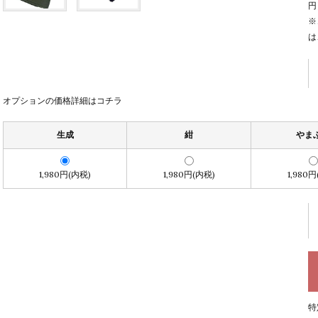
円
※
は
オプションの価格詳細はコチラ
生成
紺
やま
1,980円(内税)
1,980円(内税)
1,980
特