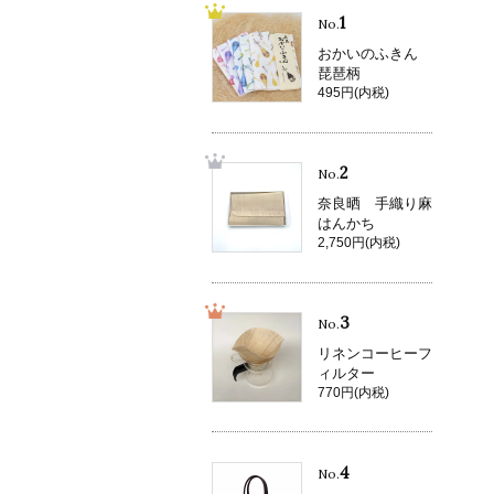
1
No.
おかいのふきん
琵琶柄
495円(内税)
2
No.
奈良晒 手織り麻
はんかち
2,750円(内税)
3
No.
リネンコーヒーフ
ィルター
770円(内税)
4
No.