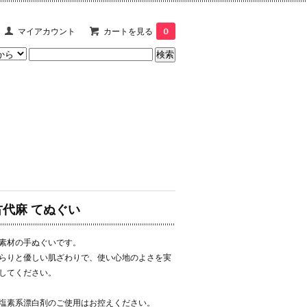
マイアカウント
カートを見る
0
古代麻 てぬぐい
素材の手ぬぐいです。
らりと優しい肌ざわりで、使い心地のよさを実
してください。
塩素系漂白剤のご使用はお控えください。