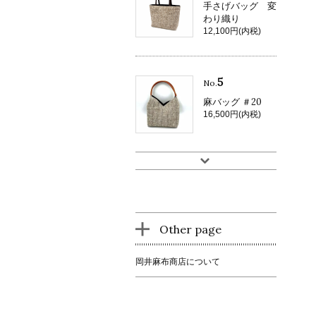
手さげバッグ 変
わり織り
12,100円(内税)
5
No.
麻バッグ ＃20
16,500円(内税)
Other page
岡井麻布商店について