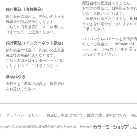
配送会社の指定はできません。
お急ぎの場合は、日時指定をさ
銀行振込（直接振込）
いようお願いいたします。
銀行振込の場合は、先払いの上入金
土日祝日に承ったご注文は、即
確認後の商品発送となります。
送できない場合がございますの
こちらの口座は窓口・ＡＴＭ用にな
了承ください。
りますので、ご注意ください。
パソコンからのメールを受信拒
銀行振込（インターネット振込）
れている場合は、「info@mafu-
okai.com」からのメールを 受
銀行振込の場合は、先払いの上入金
に設定してください。
確認後の商品発送となります。
こちらの口座はインターネット用に
なりますので、ご注意ください。
商品代引き
※郵送をご希望の場合は、銀行振込
をお選びください。
せ
プライバシーポリシー
お支払い方法について
配送方法・送料について
特
right (C) 2016 株式会社岡井麻布商店 All Rights Reserved.
Powered