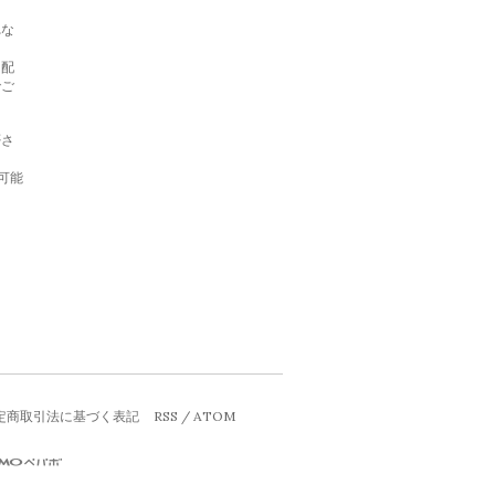
れな
日配
でご
否さ
信可能
定商取引法に基づく表記
RSS
/
ATOM